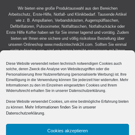
Wir bieten eine große Produktauswahl aus den Bereichen
Arbeitschutz, Erste-Hilfe, Notfall- und Klinikbedarf. Tausende Artikel
wie z. B. Ampullarien, Verbandskästen, Augenspülflaschen,
Defibrillatoren, Pulsoximeter, Notfalltaschen, Notfallruckäcke oder
Erste Hilfe Koffer haben wir für Sie immer lagernd und vorrätig. Zudem
bieten wir Ihnen eine sichere und völlig risikolose Bestellung über
unseren Onlineshop
www.medizintechnik24.com
. Sollten Sie einmal
nicht zufrieden sein, sind wir immer bemüht gemeinsam mit Ihnen
eine Lösung zu finden. BEXAMED GmbH bietet als einer der wenigen
Anbietern mit einem großen medizinischen Onlineangeboten auch eine
Diese Website verwendet neben technisch notwendigen Cookies auch
deutschlandweite Betreuung durch eigene hochqualifizierte Mitarbeiter
solche, deren Zweck die Analyse von Websitezugriffen oder die
vor Ort an.
Personalisierung Ihrer Nutzererfahrung (personalisierte Werbung) ist. Ihre
Einwilligung in die Verwendung können Sie jederzeit hier widerrufen. Mehr
Informationen zu den im Einzelnen eingesetzten Cookies und Ihrem
Widerrufsrecht erhalten Sie in unserer Datenschutzerklärung.
Diese Website verwendet Cookies, um eine bestmögliche Erfahrung bieten
AGB
Datenschutzerklärung
Impressum
Mehr Informationen finden Sie in unserer
zu können.
Datenschutzerklärung.
Cookies akzeptieren