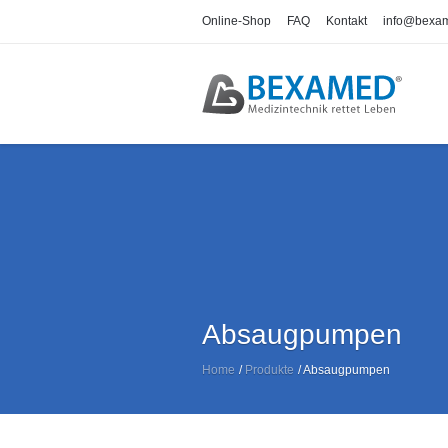
Online-Shop
FAQ
Kontakt
info@bexa
Absaugpumpen
Home
/
Produkte
/
Absaugpumpen