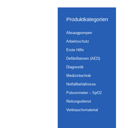
Produktkategorien
Absaugpumpen
Arbeitsschutz
Erste Hilfe
Defibrillatoren (AED)
Diagnostik
Medizintechnik
Notfallbehältnisse
Pulsoximeter – SpO2
Rettungsdienst
Verbrauchsmaterial