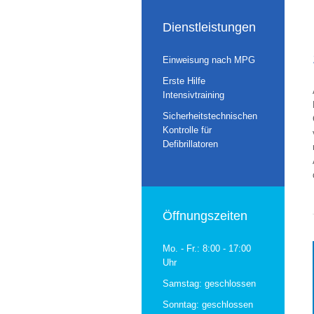
Dienstleistungen
Einweisung nach MPG
Erste Hilfe
Intensivtraining
Sicherheitstechnischen
Kontrolle für
Defibrillatoren
Öffnungszeiten
Mo. - Fr.:
8:00 - 17:00
Uhr
Samstag:
geschlossen
Sonntag:
geschlossen