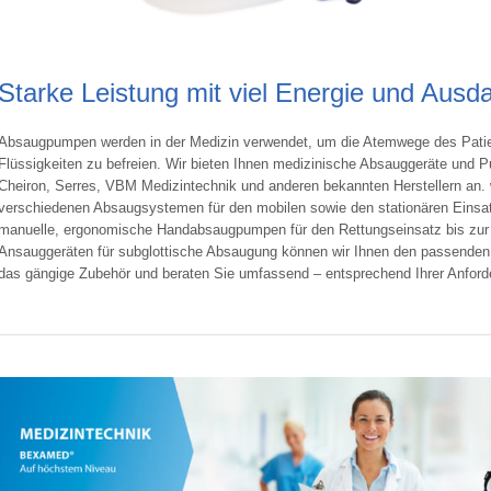
Starke Leistung mit viel Energie und Ausd
Absaugpumpen werden in der Medizin verwendet, um die Atemwege des Patie
Flüssigkeiten zu befreien. Wir bieten Ihnen medizinische Absauggeräte un
Cheiron, Serres, VBM Medizintechnik und anderen bekannten Herstellern an. w
verschiedenen Absaugsystemen für den mobilen sowie den stationären Einsat
manuelle, ergonomische Handabsaugpumpen für den Rettungseinsatz bis zur st
Ansauggeräten für subglottische Absaugung können wir Ihnen den passenden Ar
das gängige Zubehör und beraten Sie umfassend – entsprechend Ihrer Anford