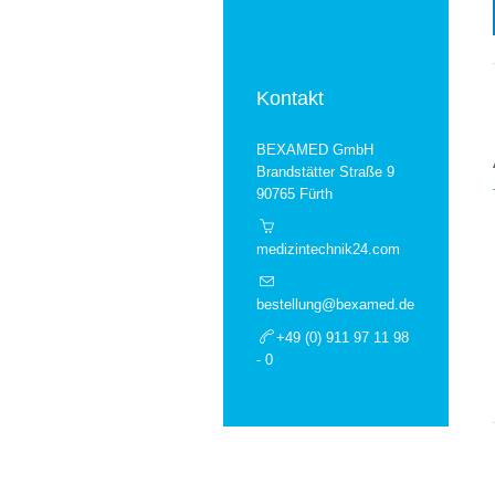
Kontakt
BEXAMED GmbH
Brandstätter Straße 9
90765 Fürth
medizintechnik24.com
bestellung@bexamed.de
+49 (0) 911 97 11 98
- 0